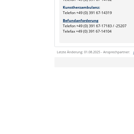
Kunstherzambulanz:
Telefon +49 (0) 391 67-14319
Befundanforderung
Telefon +49 (0) 391 67-17183 / -25207
Telefax +49 (0) 391 67-14104
Letzte Änderung: 01.08.2025 - Ansprechpartner:
Sie können eine Nachricht versenden an:
Ihre E-Mailadresse:
Ihr Anliegen: