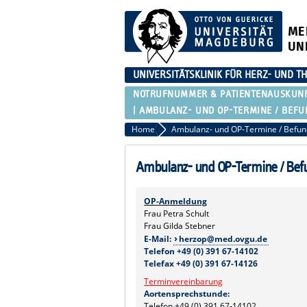
ME
UN
UNIVERSITÄTSKLINIK FÜR HERZ- UND T
NOTRUFNUMMER & PATIENTENAUSKUN
AMBULANZ- UND OP-TERMINE / BEF
Home
Ambulanz- und OP-Termine / Bef
OP-Anmeldung
Frau Petra Schult
Frau Gilda Stebner
E-Mail:
herzop@med.ovgu.de
Telefon +49 (0) 391 67-14102
Telefax +49 (0) 391 67-14126
Terminvereinbarung
Aortensprechstunde:
Telefon +49 (0) 391 67-14102