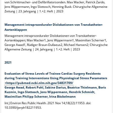
von Schrittmacher- und Defibrillatorsonden. Max Wacker, Patrick Zardo,
Jens Wippermann, Ingo Slottosch, Henning Busk. Chirurgische Allgemeine
Zeitung | 23. Jahrgang | 1.+2. Heft | 2023
Management intraprozeduraler Dislokationen von Transkatheter-
Aortenklappen
Management intraprozeduraler Dislokationen von Transkatheter-
Aortenklappen; Max Wacker1, Jens Wippermann1, Maximilian Scherner1,
George Awad1, Rüdiger Braun-Dullaeus2, Michael Hansen2; Chirurgische
Allgemeine Zeitung | 24. Jahrgang | 1.+2. Heft | 2023
2021
Evaluation of Stress Levels of Trainee Cardiac Surgery Residents
during Training Interventions Using Physiological Stress Parameters
https://pubmed.ncbi.nlm.nih.gov/34831709/
George Awad, Robert Pohl, Sabine Darius, Beatrice Thielmann, Boris
Kuzmin, Ingo Slottosch, Jens Wippermann, Hendrik Schmidt,
Maximilian Philipp Scherner, Irina Böckelmann
Int J Environ Res Public Health. 2021 Nov 14;18(22):11953. doi:
10.3390/ijerph182211953.