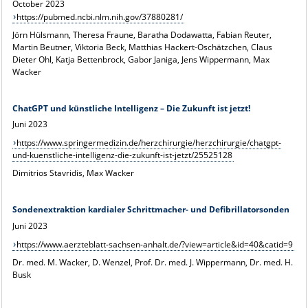
October 2023
https://pubmed.ncbi.nlm.nih.gov/37880281/
Jörn Hülsmann, Theresa Fraune, Baratha Dodawatta, Fabian Reuter,
Martin Beutner, Viktoria Beck, Matthias Hackert-Oschätzchen, Claus
Dieter Ohl, Katja Bettenbrock, Gabor Janiga, Jens Wippermann, Max
Wacker
ChatGPT und künstliche Intelligenz – Die Zukunft ist jetzt!
Juni 2023
https://www.springermedizin.de/herzchirurgie/herzchirurgie/chatgpt-
und-kuenstliche-intelligenz-die-zukunft-ist-jetzt/25525128
Dimitrios Stavridis, Max Wacker
Sondenextraktion kardialer Schrittmacher- und Defibrillatorsonden
Juni 2023
https://www.aerzteblatt-sachsen-anhalt.de/?view=article&id=40&catid=9
Dr. med. M. Wacker, D. Wenzel, Prof. Dr. med. J. Wippermann, Dr. med. H.
Busk