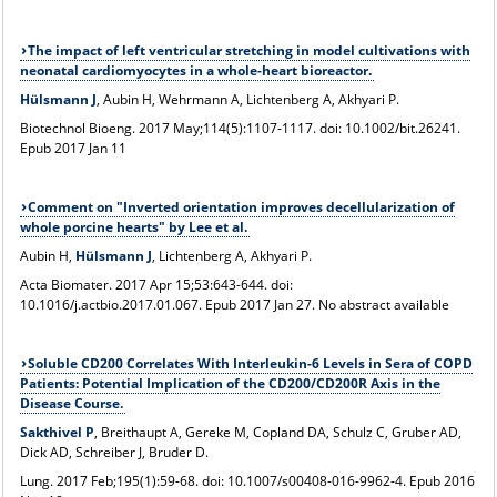
The impact of left ventricular stretching in model cultivations with
neonatal cardiomyocytes in a whole-heart bioreactor.
Hülsmann J
, Aubin H, Wehrmann A, Lichtenberg A, Akhyari P.
Biotechnol Bioeng
. 2017 May;114(5):1107-1117. doi: 10.1002/bit.26241.
Epub 2017 Jan 11
Comment on "Inverted orientation improves decellularization of
whole porcine hearts" by Lee et al.
Aubin H,
Hülsmann J
, Lichtenberg A, Akhyari P.
Acta Biomater
. 2017 Apr 15;53:643-644. doi:
10.1016/j.actbio.2017.01.067. Epub 2017 Jan 27. No abstract available
Soluble CD200 Correlates With Interleukin-6 Levels in Sera of COPD
Patients: Potential Implication of the CD200/CD200R Axis in the
Disease Course.
Sakthivel P
, Breithaupt A, Gereke M, Copland DA, Schulz C, Gruber AD,
Dick AD, Schreiber J, Bruder D.
Lung
. 2017 Feb;195(1):59-68. doi: 10.1007/s00408-016-9962-4. Epub 2016