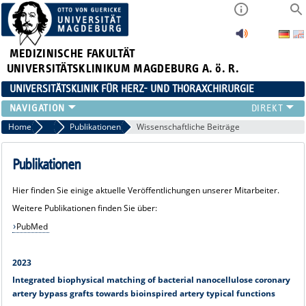
MEDIZINISCHE FAKULTÄT
UNIVERSITÄTSKLINIKUM MAGDEBURG A. ö. R.
UNIVERSITÄTSKLINIK FÜR HERZ- UND THORAXCHIRURGIE
NOTRUFNUMMER & PATIENTENAUSKUNFT
Home
Forschung
Publikationen
Wissenschaftliche Beiträge
AKTUELLES UND VERANSTALTUNGEN
AMBULANZ- UND OP-TERMINE / BEFUNDANFORDERUNG
Publikationen
HERZCHIRURGIE
Hier finden Sie einige aktuelle Veröffentlichungen unserer Mitarbeiter.
THORAXCHIRURGIE
Weitere Publikationen finden Sie über:
TEAM
PubMed
KLINIK
2023
Integrated biophysical matching of bacterial nanocellulose coronary
artery bypass grafts towards bioinspired artery typical functions