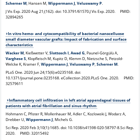
Scherner M
, Hansen M,
Wippermann J
,
Veluswamy P
.
J Vis Exp. 2020 Aug 21;(162). doi: 10.3791/61570.
J Vis Exp. 2020.
PMID:
32894265
In vitro hemo- and cytocompatibility of bacterial nanocelluose
small diameter vascular grafts: Impact of fabrication and surface
characteristics
Wacker M
, Kießwetter V,
Slottosch I
,
Awad G
, Paunel-Görgülü A,
Varghese S
, Klopfleisch M, Kupitz D, Klemm D, Nietzsche S, Petzold-
Welcke K, Kramer F,
Wippermann J
,
Veluswamy P
,
Scherner M
.
PLoS One. 2020 Jun 24;15(6):e0235168. doi:
10.1371/journal.pone.0235168. eCollection 2020.
PLoS One. 2020.
PMID:
32579611
Inflammatory cell infiltration in left atrial appendageal tissues of
patients with atrial fibrillation and sinus rhythm
Hohmann C, Pfister R, Mollenhauer M, Adler C, Kozlowski J, Wodarz A,
Drebber U,
Wippermann J
, Michels G.
Sci Rep. 2020 Feb 3;10(1):1685. doi: 10.1038/s41598-020-58797-8.
Sci Rep.
2020.
PMID:
32015492