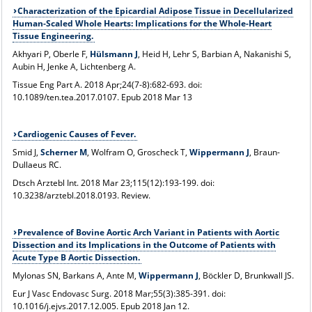
Characterization of the Epicardial Adipose Tissue in Decellularized
Human-Scaled Whole Hearts: Implications for the Whole-Heart
Tissue Engineering.
Akhyari P, Oberle F,
Hülsmann J
, Heid H, Lehr S, Barbian A, Nakanishi S,
Aubin H, Jenke A, Lichtenberg A.
Tissue Eng Part A
. 2018 Apr;24(7-8):682-693. doi:
10.1089/ten.tea.2017.0107. Epub 2018 Mar 13
Cardiogenic Causes of Fever.
Smid J,
Scherner M
, Wolfram O, Groscheck T,
Wippermann J
, Braun-
Dullaeus RC.
Dtsch Arztebl Int
. 2018 Mar 23;115(12):193-199. doi:
10.3238/arztebl.2018.0193. Review.
Prevalence of Bovine Aortic Arch Variant in Patients with Aortic
Dissection and its Implications in the Outcome of Patients with
Acute Type B Aortic Dissection.
Mylonas SN, Barkans A, Ante M,
Wippermann J
, Böckler D, Brunkwall JS.
Eur J Vasc Endovasc Surg
. 2018 Mar;55(3):385-391. doi:
10.1016/j.ejvs.2017.12.005. Epub 2018 Jan 12.