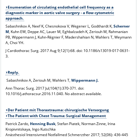
Enumeration of circulating endothelial cell frequency as a
diagnostic marker in aortic valve surgery - a flow cytometric
approach.
Sabashnikov A, Neef K, Chesnokova V, Wegener L, Godthardt K,
Scherner
M
, Kuhn EW, Deppe AC, Lauer M, Eghbalzadeh K, Zeriouh M, Rahmanian
PB, Wippermann J, Kuhn-Régnier F, Madershahian N, Wahlers T, Weymann
A, Choi YH.
J Cardiothorac Surg
. 2017 Aug 9;12(1):68. doi: 10.1186/s13019-017-0631-
3.
Reply.
Sabashnikov A, Zeriouh M, Wahlers T,
Wippermann J.
Ann Thorac Surg
. 2017 Jul;104(1):370-371. doi:
10.1016/j.athoracsur.2016.11.040. No abstract available.
Der Patient mit Thoraxtrauma: chirurgische Versorgung
The Patient with Chest Trauma: Surgical Management
Patrick Zardo,
Henning Busk
, Stefan Piatek, Norman Zinne, Irina
Kropivnitskaya, Ingo Kutschka
Anästhesiol Intensivmed Notfallmed Schmerzther 2017; 52(06): 436-445