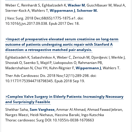
Weber C, Reinhardt S, Eghbalzadeh K,
Wacker M
, Guschlbauer M, Maul A,
Sterner-Kock A, Wahlers T,
Wippermann J
,
Scherner M.
J Vasc Surg
. 2018 Dec;68(6S):177S-187S.e1. doi:
10.1016/j.jvs.2017.09.038. Epub 2017 Dec 18.
Impact of preoperative elevated serum creatinine on long-term
outcome of patients undergoing aortic repair with Stanford A
dissection: a retrospective matched pair analysis.
Eghbalzadeh K, Sabashnikov A, Weber C, Zeriouh M, Djordjevic I, Merkle J,
Shostak O, Saenko S, Majd P, Liakopoulos O, Rahmanian PB,
Madershahian N, Choi YH, Kuhn-Régnier F,
Wippermann J
, Wahlers T.
Ther Adv Cardiovasc Dis
. 2018 Nov;12(11):289-298. doi:
10.1177/1753944718798345. Epub 2018 Sep 19.
Complex Valve Surgery in Elderly Patients: Increasingly Necessary
and Surprisingly Feasible
Shekhar Saha,
Sam Varghese,
Ammar Al Ahmad, Ahmad Fawad Jebran,
Narges Waezi, Heidi Niehaus, Hassina Baraki, Ingo Kutschka
Thorac cardiovasc Surg DOI: 10.1055/s-0038-1670663