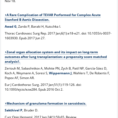
Nov 18.
A Rare Complication of TEVAR Performed for Complex Acute
Stanford B Aortic Dissection.
Awad G
, Zardo P, Baraki H, Kutschka I.
Thorac Cardiovasc Surg Rep
. 2017 Jan;6(1):e18-e21. doi: 10.1055/s-0037-
1603930. Epub 2017 Jun 27.
Zonal organ allocation system and its impact on long-term
outcomes after lung transplantation: a propensity score matched
analysis†.
Zeriouh M, Sabashnikov A, Mohite PN, Zych B, Patil NP, García-Sáez D,
Koch A, Weymann A, Soresi S,
Wippermann J
, Wahlers T, De Robertis F,
Popov AF, Simon AR.
Eur J Cardiothorac Surg
. 2017 Jan;51(1):119-126. doi:
10.1093/ejcts/ezw284. Epub 2016 Oct 2.
Mechanism of granuloma formation in sarcoidosis.
Sakthivel P
, Bruder D.
Curr Opin Hematol
. 2017 Jan;24(1):59-65. Review.