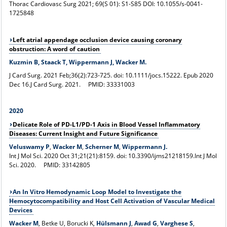
Thorac Cardiovasc Surg 2021; 69(S 01): S1-S85 DOI: 10.1055/s-0041-
1725848
Left atrial appendage occlusion device causing coronary
obstruction: A word of caution
Kuzmin B, Staack T, Wippermann J, Wacker M.
J Card Surg. 2021 Feb;36(2):723-725. doi: 10.1111/jocs.15222. Epub 2020
Dec 16.
J Card Surg. 2021.
PMID:
33331003
2020
Delicate Role of PD-L1/PD-1 Axis in Blood Vessel Inflammatory
Diseases: Current Insight and Future Significance
Veluswamy P
,
Wacker M
,
Scherner M
,
Wippermann J.
Int J Mol Sci. 2020 Oct 31;21(21):8159. doi: 10.3390/ijms21218159.
Int J Mol
Sci. 2020.
PMID:
33142805
An In Vitro Hemodynamic Loop Model to Investigate the
Hemocytocompatibility and Host Cell Activation of Vascular Medical
Devices
Wacker M
, Betke U, Borucki K,
Hülsmann J
,
Awad G
,
Varghese S
,