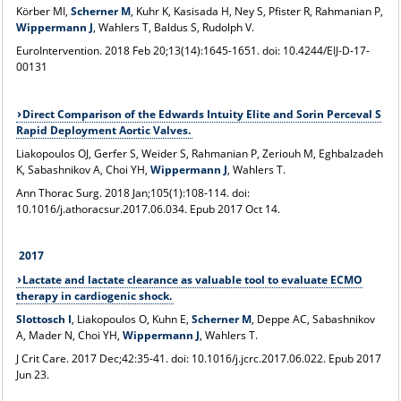
Körber MI,
Scherner M
, Kuhr K, Kasisada H, Ney S, Pfister R, Rahmanian P,
Wippermann J
, Wahlers T, Baldus S, Rudolph V.
EuroIntervention
. 2018 Feb 20;13(14):1645-1651. doi: 10.4244/EIJ-D-17-
00131
Direct Comparison of the Edwards Intuity Elite and Sorin Perceval S
Rapid Deployment Aortic Valves.
Liakopoulos OJ, Gerfer S, Weider S, Rahmanian P, Zeriouh M, Eghbalzadeh
K, Sabashnikov A, Choi YH,
Wippermann J
, Wahlers T.
Ann Thorac Surg
. 2018 Jan;105(1):108-114. doi:
10.1016/j.athoracsur.2017.06.034. Epub 2017 Oct 14.
2017
Lactate and lactate clearance as valuable tool to evaluate ECMO
therapy in cardiogenic shock.
Slottosch I
, Liakopoulos O, Kuhn E,
Scherner M
, Deppe AC, Sabashnikov
A, Mader N, Choi YH,
Wippermann J
, Wahlers T.
J Crit Care
. 2017 Dec;42:35-41. doi: 10.1016/j.jcrc.2017.06.022. Epub 2017
Jun 23.