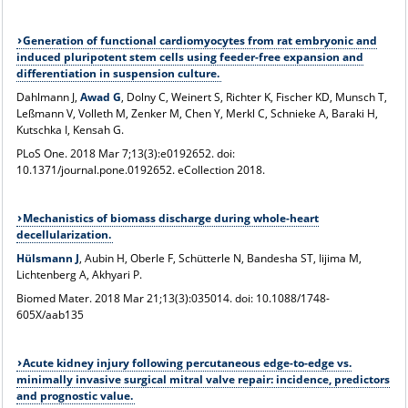
Generation of functional cardiomyocytes from rat embryonic and
induced pluripotent stem cells using feeder-free expansion and
differentiation in suspension culture.
Dahlmann J,
Awad G
, Dolny C, Weinert S, Richter K, Fischer KD, Munsch T,
Leßmann V, Volleth M, Zenker M, Chen Y, Merkl C, Schnieke A, Baraki H,
Kutschka I, Kensah G.
PLoS One
. 2018 Mar 7;13(3):e0192652. doi:
10.1371/journal.pone.0192652. eCollection 2018.
Mechanistics of biomass discharge during whole-heart
decellularization.
Hülsmann J
, Aubin H, Oberle F, Schütterle N, Bandesha ST, Iijima M,
Lichtenberg A, Akhyari P.
Biomed Mater
. 2018 Mar 21;13(3):035014. doi: 10.1088/1748-
605X/aab135
Acute kidney injury following percutaneous edge-to-edge vs.
minimally invasive surgical mitral valve repair: incidence, predictors
and prognostic value.