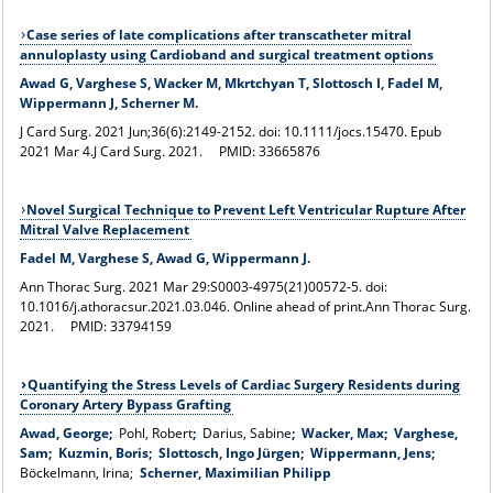
Case series of late complications after transcatheter mitral
annuloplasty using Cardioband and surgical treatment options
Awad G, Varghese S, Wacker M, Mkrtchyan T, Slottosch I, Fadel M,
Wippermann J, Scherner M.
J Card Surg. 2021 Jun;36(6):2149-2152. doi: 10.1111/jocs.15470. Epub
2021 Mar 4.
J Card Surg. 2021.
PMID:
33665876
Novel Surgical Technique to Prevent Left Ventricular Rupture After
Mitral Valve Replacement
Fadel M, Varghese S, Awad G, Wippermann J.
Ann Thorac Surg. 2021 Mar 29:S0003-4975(21)00572-5. doi:
10.1016/j.athoracsur.2021.03.046. Online ahead of print.
Ann Thorac Surg.
2021.
PMID:
33794159
Quantifying the Stress Levels of Cardiac Surgery Residents during
Coronary Artery Bypass Grafting
Awad, George;
Pohl, Robert
;
Darius, Sabine
; Wacker, Max; Varghese,
Sam; Kuzmin, Boris; Slottosch, Ingo Jürgen; Wippermann, Jens;
Böckelmann, Irina;
Scherner, Maximilian Philipp