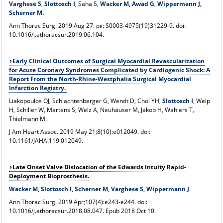
Varghese S
,
Slottosch I
, Saha S,
Wacker M, Awad G
,
Wippermann J,
Scherner M.
Ann Thorac Surg
. 2019 Aug 27. pii: S0003-4975(19)31229-9. doi:
10.1016/j.athoracsur.2019.06.104.
Early Clinical Outcomes of Surgical Myocardial Revascularization
for Acute Coronary Syndromes Complicated by Cardiogenic Shock: A
Report From the North-Rhine-Westphalia Surgical Myocardial
Infarction Registry.
Liakopoulos OJ, Schlachtenberger G, Wendt D, Choi YH,
Slottosch I
, Welp
H, Schiller W, Martens S, Welz A, Neuhäuser M, Jakob H, Wahlers T,
Thielmann M.
J Am Heart Assoc
. 2019 May 21;8(10):e012049. doi:
10.1161/JAHA.119.012049.
Late Onset Valve Dislocation of the Edwards Intuity Rapid-
Deployment Bioprosthesis.
Wacker M, Slottosch I, Scherner M, Varghese S, Wippermann J
.
Ann Thorac Surg
. 2019 Apr;107(4):e243-e244. doi:
10.1016/j.athoracsur.2018.08.047. Epub 2018 Oct 10.