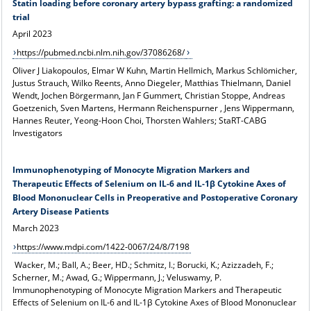
Statin loading before coronary artery bypass grafting: a randomized
trial
April 2023
https://pubmed.ncbi.nlm.nih.gov/37086268/
Oliver J Liakopoulos, Elmar W Kuhn, Martin Hellmich, Markus Schlömicher,
Justus Strauch, Wilko Reents, Anno Diegeler, Matthias Thielmann, Daniel
Wendt, Jochen Börgermann, Jan F Gummert, Christian Stoppe, Andreas
Goetzenich, Sven Martens, Hermann Reichenspurner , Jens Wippermann,
Hannes Reuter, Yeong-Hoon Choi, Thorsten Wahlers; StaRT-CABG
Investigators
Immunophenotyping of Monocyte Migration Markers and
Therapeutic Effects of Selenium on IL-6 and IL-1β Cytokine Axes of
Blood Mononuclear Cells in Preoperative and Postoperative Coronary
Artery Disease Patients
March 2023
https://www.mdpi.com/1422-0067/24/8/7198
Wacker, M.; Ball, A.; Beer, HD.; Schmitz, I.; Borucki, K.; Azizzadeh, F.;
Scherner, M.; Awad, G.; Wippermann, J.; Veluswamy, P.
Immunophenotyping of Monocyte Migration Markers and Therapeutic
Effects of Selenium on IL-6 and IL-1β Cytokine Axes of Blood Mononuclear