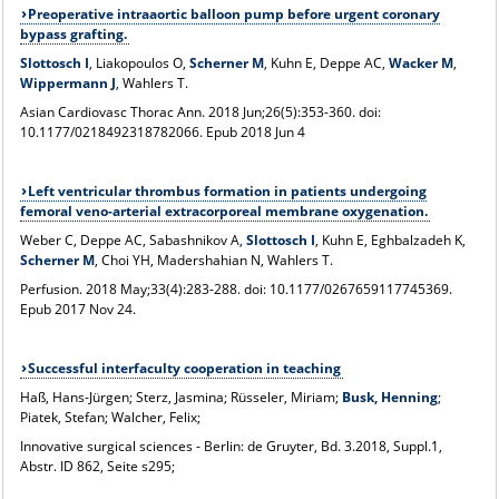
Preoperative intraaortic balloon pump before urgent coronary
bypass grafting.
Slottosch I
, Liakopoulos O,
Scherner M
, Kuhn E, Deppe AC,
Wacker M
,
Wippermann J
, Wahlers T.
Asian Cardiovasc Thorac Ann
. 2018 Jun;26(5):353-360. doi:
10.1177/0218492318782066. Epub 2018 Jun 4
Left ventricular thrombus formation in patients undergoing
femoral veno-arterial extracorporeal membrane oxygenation.
Weber C, Deppe AC, Sabashnikov A,
Slottosch I
, Kuhn E, Eghbalzadeh K,
Scherner M
, Choi YH, Madershahian N, Wahlers T.
Perfusion
. 2018 May;33(4):283-288. doi: 10.1177/0267659117745369.
Epub 2017 Nov 24.
Successful interfaculty cooperation in teaching
Haß, Hans-Jürgen; Sterz, Jasmina; Rüsseler, Miriam;
Busk, Henning
;
Piatek, Stefan; Walcher, Felix;
Innovative surgical sciences - Berlin: de Gruyter, Bd. 3.2018, Suppl.1,
Abstr. ID 862, Seite s295;