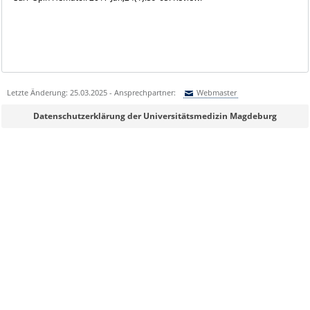
Letzte Änderung: 25.03.2025 - Ansprechpartner:
Webmaster
Sie können eine Nachricht versenden an:
Webmaster
Datenschutzerklärung der Universitätsmedizin Magdeburg
Ihre E-Mailadresse:
Ihr Anliegen: