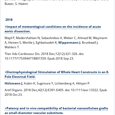
Butter, S. Hakmi
2018
Impact of meteorological conditions on the incidence of acute
aortic dissection.
Majd P, Madershahian N, Sabashnikov A, Weber C, Ahmad W, Weymann
A, Heinen S, Merkle J, Eghbalzadeh K,
Wippermann J
, Brunkwall J,
Wahlers T.
Ther Adv Cardiovasc Dis
. 2018 Dec;12(12):321-326. doi:
10.1177/1753944718801559. Epub 2018 Sep 23.
Electrophysiological Stimulation of Whole Heart Constructs in an 8-
Pole Electrical Field.
Hülsmann J
, Aubin H, Sugimura Y, Lichtenberg A, Akhyari P.
Artif Organs
. 2018 Dec;42(12):E391-E405. doi: 10.1111/aor.13322. Epub
2018 Oct 23.
Patency and in vivo compatibility of bacterial nanocellulose grafts
as small-diameter vascular substitute.