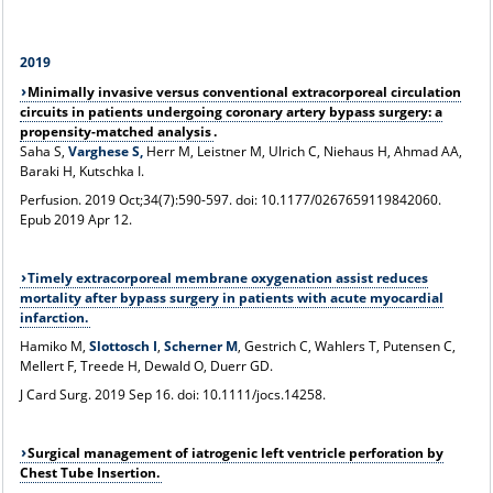
2
019
Minimally invasive versus conventional extracorporeal circulation
circuits in patients undergoing coronary artery bypass surgery: a
propensity-matched analysis
.
Saha S,
Varghese S,
Herr M, Leistner M, Ulrich C, Niehaus H, Ahmad AA,
Baraki H, Kutschka I.
Perfusion
. 2019 Oct;34(7):590-597. doi: 10.1177/0267659119842060.
Epub 2019 Apr 12.
Timely extracorporeal membrane oxygenation assist reduces
mortality after bypass surgery in patients with acute myocardial
infarction.
Hamiko M,
Slottosch I
,
Scherner M
, Gestrich C, Wahlers T, Putensen C,
Mellert F, Treede H, Dewald O, Duerr GD.
J Card Surg
. 2019 Sep 16. doi: 10.1111/jocs.14258.
Surgical management of iatrogenic left ventricle perforation by
Chest Tube Insertion.