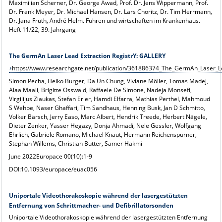
Maximilian Scherner, Dr. George Awad, Prof. Dr. Jens Wippermann, Prof.
Dr. Frank Meyer, Dr. Michael Hansen, Dr. Lars Choritz, Dr. Tim Herrmann,
Dr. Jana Fruth, André Helm. Führen und wirtschaften im Krankenhaus.
Heft 11/22, 39. Jahrgang
The GermAn Laser Lead Extraction RegistrY: GALLERY
https://www.researchgate.net/publication/361886374_The_GermAn_Laser_L
Simon Pecha, Heiko Burger, Da Un Chung, Viviane Möller, Tomas Madej,
Alaa Maali, Brigitte Osswald, Raffaele De Simone, Nadeja Monsefi,
Virgilijus Ziaukas, Stefan Erler, Hamdi Elfarra, Mathias Perthel, Mahmoud
S Wehbe, Naser Ghaffari, Tim Sandhaus, Henning Busk, Jan D Schmitto,
Volker Bärsch, Jerry Easo, Marc Albert, Hendrik Treede, Herbert Nägele,
Dieter Zenker, Yasser Hegazy, Donja Ahmadi, Nele Gessler, Wolfgang
Ehrlich, Gabriele Romano, Michael Knaut, Hermann Reichenspurner,
Stephan Willems, Christian Butter, Samer Hakmi
June 2022Europace 00(10):1-9
DOI:10.1093/europace/euac056
Uniportale Videothorakoskopie während der lasergestützten
Entfernung von Schrittmacher- und Defibrillatorsonden
Uniportale Videothorakoskopie während der lasergestützten Entfernung