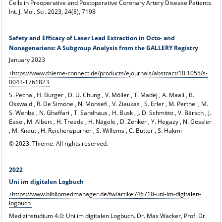
Cells in Preoperative and Postoperative Coronary Artery Disease Patients.
Int. J. Mol. Sci. 2023, 24(8), 7198
Safety and Efficacy of Laser Lead Extraction in Octo- and
Nonagenarians: A Subgroup Analysis from the GALLERY Registry
January 2023
https://www.thieme-connect.de/products/ejournals/abstract/10.1055/s-
0043-1761823
S. Pecha , H. Burger , D. U. Chung , V. Möller , T. Madej , A. Maali , B.
Osswald , R. De Simone , N. Monsefi , V. Ziaukas , S. Erler , M. Perthel , M.
S. Wehbe , N. Ghaffari , T. Sandhaus , H. Busk , J. D. Schmitto , V. Bärsch , J.
Easo , M. Albert , H. Treede , H. Nägele , D. Zenker , Y. Hegazy , N. Gessler
, M. Knaut , H. Reichenspurner , S. Willems , C. Butter , S. Hakmi
© 2023. Thieme. All rights reserved.
2022
Uni im digitalen Logbuch
https://www.bibliomedmanager.de/fw/artikel/46710-uni-im-digitalen-
logbuch
Medizinstudium 4.0: Uni im digitalen Logbuch. Dr. Max Wacker, Prof. Dr.