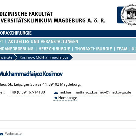
DIZINISCHE FAKULTÄT
IVERSITÄTSKLINIKUM MAGDEBURG A. ö. R.
HORAXCHIRURGIE
FT
AKTUELLES UND VERANSTALTUNGEN
UNDANFORDERUNG
HERZCHIRURGIE
THORAXCHIRURGIE
TEAM
K
nzärzte
Kosimov, Mukhammadfaiyoz
Mukhammadfaiyoz Kosimov
Haus 5b, Leipziger Straße 44, 39102 Magdeburg,
el.:
+49 (0)391 67-14180
mukhammadfaiyoz.kosimov@med.ovgu.de
Homepage
Webmaster