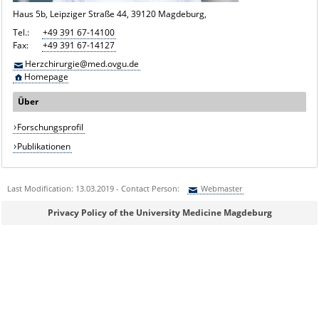
Haus 5b, Leipziger Straße 44, 39120 Magdeburg,
Tel.:
+49 391 67-14100
Fax:
+49 391 67-14127
Herzchirurgie@med.ovgu.de
Homepage
Über
Forschungsprofil
Publikationen
Last Modification: 13.03.2019 - Contact Person:
Webmaster
Sie können eine Nachricht versenden an:
Webmaster
Privacy Policy of the University Medicine Magdeburg
Ihre E-Mailadresse:
Ihr Anliegen: