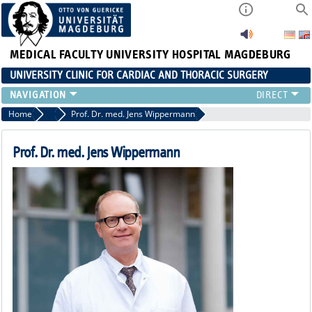
MEDICAL FACULTY
UNIVERSITY HOSPITAL MAGDEBURG
UNIVERSITY CLINIC FOR CARDIAC AND THORACIC SURGERY
EMERGENCY TELEPHONE NUMBER & PATIENT INFORMATION
Home
Clinic Director
Prof. Dr. med. Jens Wippermann
NEWS AND EVENTS
OUTPATIENT AND SURGERY APPOINTMENTS / PATIENT REPORT
Prof. Dr. med. Jens Wippermann
RESULTS
CARDIAC SURGERY
THORACIC SURGERY